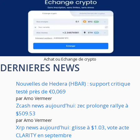
Achat ou Echange de crypto
DERNIERES NEWS
Nouvelles de Hedera (HBAR) : support critique
testé près de €0,069
par Arno Vermeer
Zcash news aujourd’hui: zec prolonge rallye à
$509.53
par Arno Vermeer
Xrp news aujourd’hui: glisse à $1.03, vote acte
CLARITY en septembre