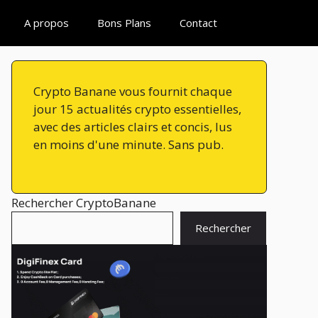
A propos
Bons Plans
Contact
Crypto Banane vous fournit chaque
jour 15 actualités crypto essentielles,
avec des articles clairs et concis, lus
en moins d'une minute. Sans pub.
Rechercher CryptoBanane
Rechercher