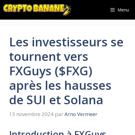
Aller
Menu
au
contenu
Les investisseurs se
tournent vers
FXGuys ($FXG)
après les hausses
de SUI et Solana
13 novembre 2024
par
Arno Vermeer
Introduction à FXGuys