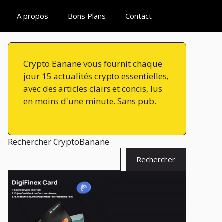
A propos
Bons Plans
Contact
Crypto Banane vous fournit chaque
jour 15 actualités crypto essentielles,
avec des articles clairs et concis, lus
en moins d'une minute. Sans pub.
Rechercher CryptoBanane
Rechercher