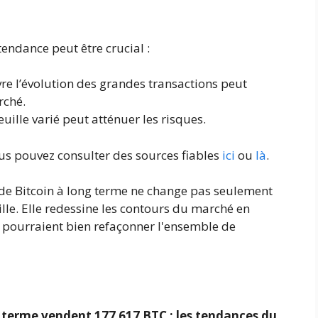
tendance peut être crucial :
re l’évolution des grandes transactions peut
rché.
uille varié peut atténuer les risques.
ous pouvez consulter des sources fiables
ici
ou
là
.
 de Bitcoin à long terme ne change pas seulement
ille. Elle redessine les contours du marché en
i pourraient bien refaçonner l'ensemble de
g terme vendent 177 617 BTC : les tendances du