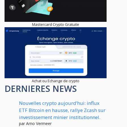
Mastercard Crypto Gratuite
Achat ou Echange de crypto
DERNIERES NEWS
Nouvelles crypto aujourd’hui: influx
ETF Bitcoin en hausse, rallye Zcash sur
investissement minier institutionnel.
par Arno Vermeer