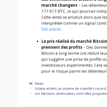
marché changent
– Les détenteu
177 617 BTC, ce qui pourrait indi
Cette vente se produit alors que le
interprétée comme un signal cont
full article
.
Le prix réalisé du marché Bitcoi
prennent des profits
– Des donnée
Bitcoin à long terme ont réduit leu
qui suggère une prise de profits o
investisseurs expérimentés. Cela 
pour le risque parmi les détenteur
Catégories
News
Solana atteint un volume de transfert record 
Les élections américaines vont-elles propulser