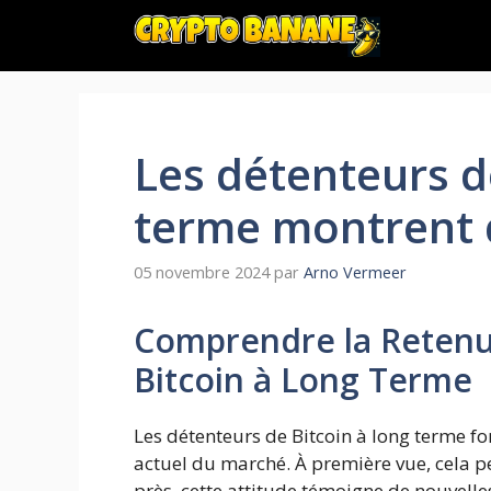
Aller
au
contenu
Les détenteurs d
terme montrent 
05 novembre 2024
par
Arno Vermeer
Comprendre la Retenu
Bitcoin à Long Terme
Les détenteurs de Bitcoin à long terme f
actuel du marché. À première vue, cela p
près, cette attitude témoigne de nouvelle