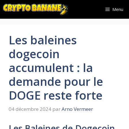
Aller
Menu
au
contenu
Les baleines
dogecoin
accumulent : la
demande pour le
DOGE reste forte
04 décembre 2024
par
Arno Vermeer
Les Baleines de Dogecoin