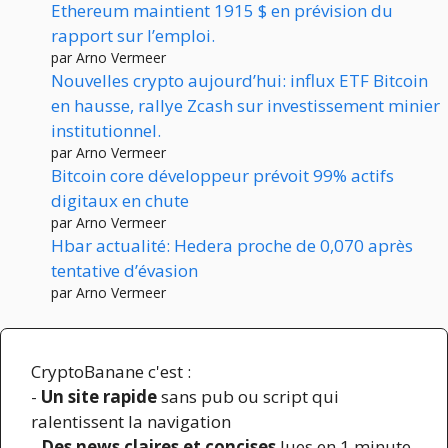
Ethereum maintient 1915 $ en prévision du
rapport sur l’emploi.
par Arno Vermeer
Nouvelles crypto aujourd’hui: influx ETF Bitcoin
en hausse, rallye Zcash sur investissement minier
institutionnel.
par Arno Vermeer
Bitcoin core développeur prévoit 99% actifs
digitaux en chute
par Arno Vermeer
Hbar actualité: Hedera proche de 0,070 après
tentative d’évasion
par Arno Vermeer
CryptoBanane c'est :
-
Un site rapide
sans pub ou script qui
ralentissent la navigation
-
Des news claires et concises
lues en 1 minute