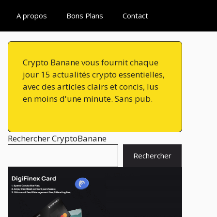
A propos
Bons Plans
Contact
Crypto Banane vous fournit chaque
jour 15 actualités crypto essentielles,
avec des articles clairs et concis, lus
en moins d'une minute. Sans pub.
Rechercher CryptoBanane
Rechercher