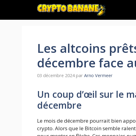
Aller
au
contenu
Les altcoins prêt
décembre face au
03 décembre 2024
par
Arno Vermeer
Un coup d’œil sur le 
décembre
Le mois de décembre pourrait bien apport
crypto. Alors que le Bitcoin semble ralenti
pour monter en flèche. Ces monnaies numé