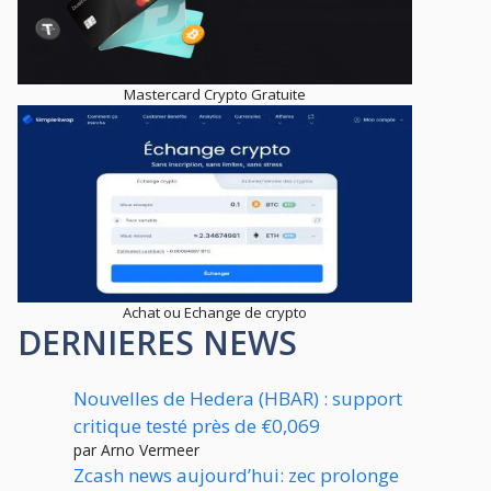
Mastercard Crypto Gratuite
Achat ou Echange de crypto
DERNIERES NEWS
Nouvelles de Hedera (HBAR) : support
critique testé près de €0,069
par Arno Vermeer
Zcash news aujourd’hui: zec prolonge