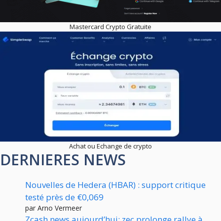
Mastercard Crypto Gratuite
Achat ou Echange de crypto
DERNIERES NEWS
Nouvelles de Hedera (HBAR) : support critique
testé près de €0,069
par Arno Vermeer
Zcash news aujourd’hui: zec prolonge rallye à