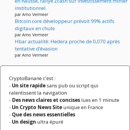
en hausse, rallye Zcash sur investissement minier
institutionnel.
par Arno Vermeer
Bitcoin core développeur prévoit 99% actifs
digitaux en chute
par Arno Vermeer
Hbar actualité: Hedera proche de 0,070 après
tentative d’évasion
par Arno Vermeer
CryptoBanane c'est :
-
Un site rapide
sans pub ou script qui
ralentissent la navigation
-
Des news claires et concises
lues en 1 minute
-
Un Crypto News Site
unique en France
-
Que des news essentielles
-
Un design
ultra épuré