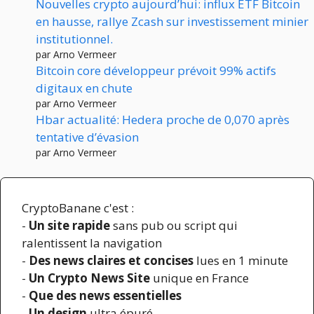
Nouvelles crypto aujourd’hui: influx ETF Bitcoin
en hausse, rallye Zcash sur investissement minier
institutionnel.
par Arno Vermeer
Bitcoin core développeur prévoit 99% actifs
digitaux en chute
par Arno Vermeer
Hbar actualité: Hedera proche de 0,070 après
tentative d’évasion
par Arno Vermeer
CryptoBanane c'est :
-
Un site rapide
sans pub ou script qui
ralentissent la navigation
-
Des news claires et concises
lues en 1 minute
-
Un Crypto News Site
unique en France
-
Que des news essentielles
-
Un design
ultra épuré