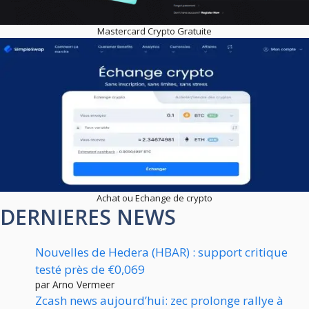
Mastercard Crypto Gratuite
Achat ou Echange de crypto
DERNIERES NEWS
Nouvelles de Hedera (HBAR) : support critique
testé près de €0,069
par Arno Vermeer
Zcash news aujourd’hui: zec prolonge rallye à