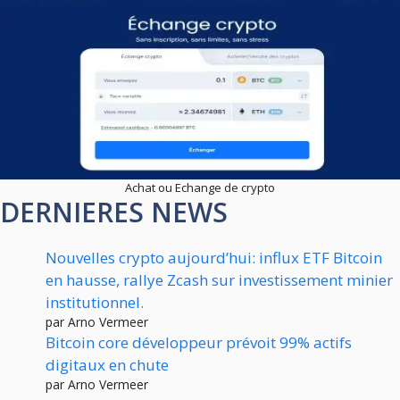
Achat ou Echange de crypto
DERNIERES NEWS
Nouvelles crypto aujourd’hui: influx ETF Bitcoin
en hausse, rallye Zcash sur investissement minier
institutionnel.
par Arno Vermeer
Bitcoin core développeur prévoit 99% actifs
digitaux en chute
par Arno Vermeer