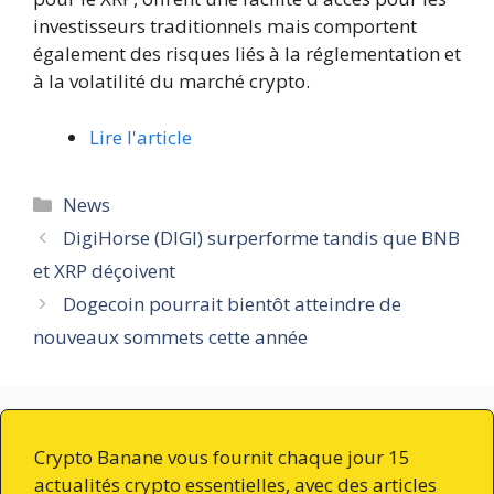
investisseurs traditionnels mais comportent
également des risques liés à la réglementation et
à la volatilité du marché crypto.
Lire l'article
Catégories
News
DigiHorse (DIGI) surperforme tandis que BNB
et XRP déçoivent
Dogecoin pourrait bientôt atteindre de
nouveaux sommets cette année
Crypto Banane vous fournit chaque jour 15
actualités crypto essentielles, avec des articles