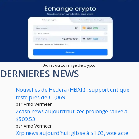
Achat ou Echange de crypto
DERNIERES NEWS
Nouvelles de Hedera (HBAR) : support critique
testé près de €0,069
par Arno Vermeer
Zcash news aujourd’hui: zec prolonge rallye à
$509.53
par Arno Vermeer
Xrp news aujourd’hui: glisse à $1.03, vote acte