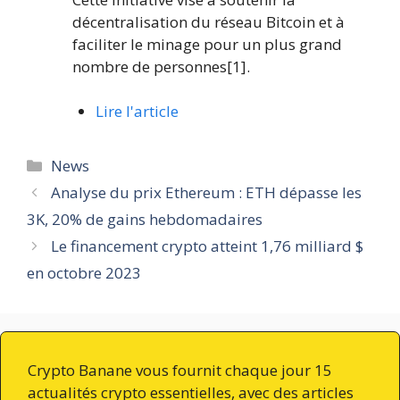
décentralisation du réseau Bitcoin et à
faciliter le minage pour un plus grand
nombre de personnes[1].
Lire l'article
Catégories
News
Analyse du prix Ethereum : ETH dépasse les
3K, 20% de gains hebdomadaires
Le financement crypto atteint 1,76 milliard $
en octobre 2023
Crypto Banane vous fournit chaque jour 15
actualités crypto essentielles, avec des articles