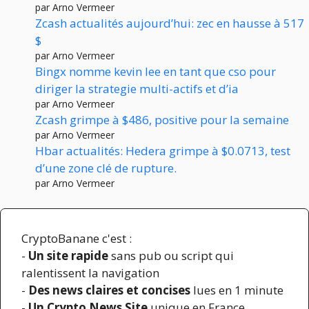
par Arno Vermeer
Zcash actualités aujourd’hui: zec en hausse à 517
$
par Arno Vermeer
Bingx nomme kevin lee en tant que cso pour
diriger la strategie multi-actifs et d’ia
par Arno Vermeer
Zcash grimpe à $486, positive pour la semaine
par Arno Vermeer
Hbar actualités: Hedera grimpe à $0.0713, test
d’une zone clé de rupture.
par Arno Vermeer
CryptoBanane c'est :
-
Un site rapide
sans pub ou script qui
ralentissent la navigation
-
Des news claires et concises
lues en 1 minute
-
Un Crypto News Site
unique en France