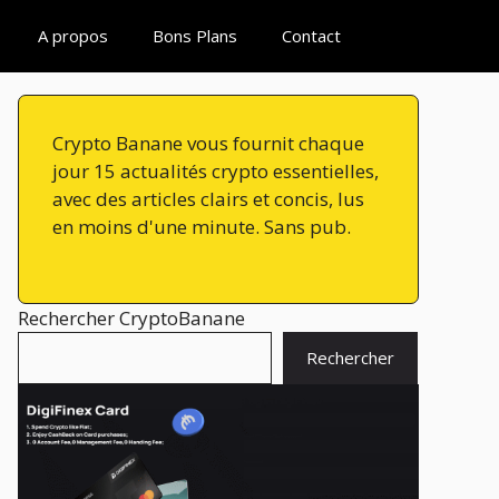
A propos
Bons Plans
Contact
Crypto Banane vous fournit chaque
jour 15 actualités crypto essentielles,
avec des articles clairs et concis, lus
en moins d'une minute. Sans pub.
Rechercher CryptoBanane
Rechercher