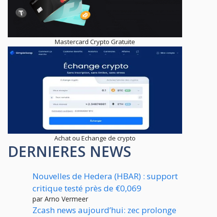
Mastercard Crypto Gratuite
Achat ou Echange de crypto
DERNIERES NEWS
Nouvelles de Hedera (HBAR) : support
critique testé près de €0,069
par Arno Vermeer
Zcash news aujourd’hui: zec prolonge