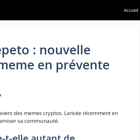
Accueil
peto : nouvelle
 meme en prévente
?
'univers des memes cryptos. Lancée récemment en
ynamiser sa communauté.
-t-elle autant de