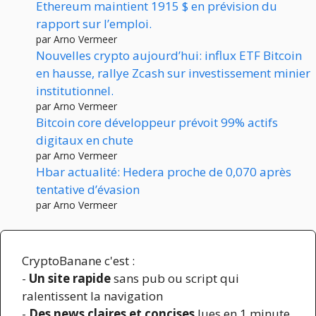
Ethereum maintient 1915 $ en prévision du
rapport sur l’emploi.
par Arno Vermeer
Nouvelles crypto aujourd’hui: influx ETF Bitcoin
en hausse, rallye Zcash sur investissement minier
institutionnel.
par Arno Vermeer
Bitcoin core développeur prévoit 99% actifs
digitaux en chute
par Arno Vermeer
Hbar actualité: Hedera proche de 0,070 après
tentative d’évasion
par Arno Vermeer
CryptoBanane c'est :
-
Un site rapide
sans pub ou script qui
ralentissent la navigation
-
Des news claires et concises
lues en 1 minute