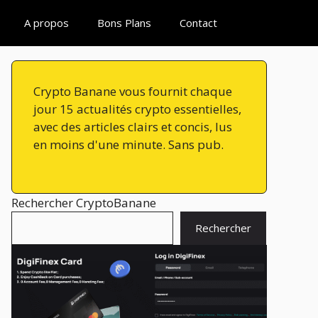
A propos
Bons Plans
Contact
Crypto Banane vous fournit chaque
jour 15 actualités crypto essentielles,
avec des articles clairs et concis, lus
en moins d'une minute. Sans pub.
Rechercher CryptoBanane
Rechercher