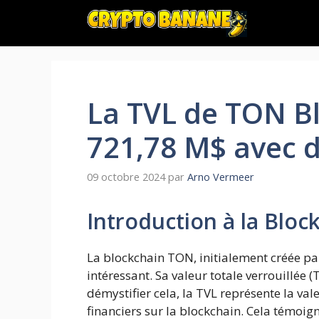
Aller
au
contenu
La TVL de TON Bl
721,78 M$ avec d
09 octobre 2024
par
Arno Vermeer
Introduction à la Blo
La blockchain TON, initialement créée pa
intéressant. Sa valeur totale verrouillée 
démystifier cela, la TVL représente la val
financiers sur la blockchain. Cela témoign