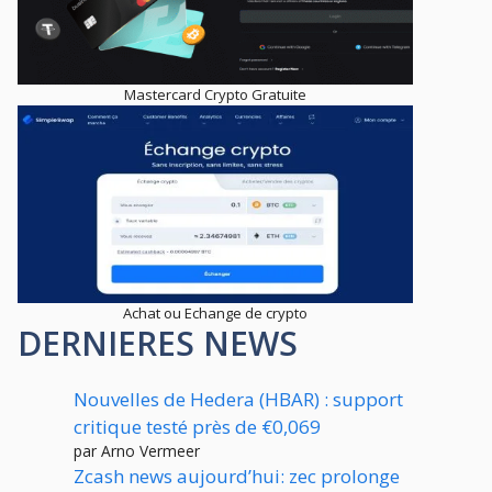
Mastercard Crypto Gratuite
Achat ou Echange de crypto
DERNIERES NEWS
Nouvelles de Hedera (HBAR) : support
critique testé près de €0,069
par Arno Vermeer
Zcash news aujourd’hui: zec prolonge