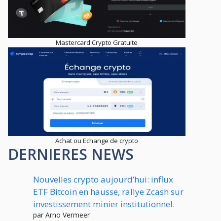
Mastercard Crypto Gratuite
Achat ou Echange de crypto
DERNIERES NEWS
Nouvelles crypto aujourd’hui: influx
ETF Bitcoin en hausse, rallye Zcash sur
investissement minier institutionnel.
par Arno Vermeer