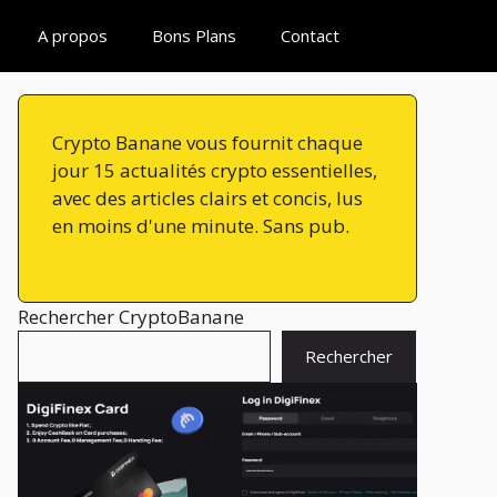
A propos
Bons Plans
Contact
Crypto Banane vous fournit chaque
jour 15 actualités crypto essentielles,
avec des articles clairs et concis, lus
en moins d'une minute. Sans pub.
Rechercher CryptoBanane
Rechercher