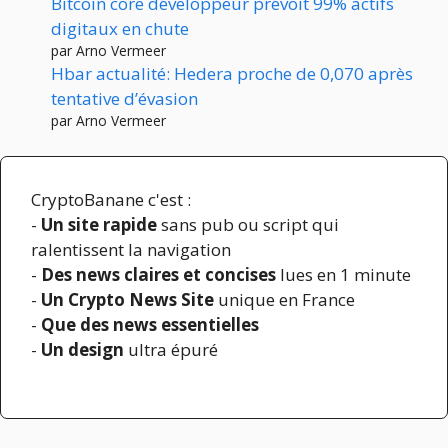
Bitcoin core développeur prévoit 99% actifs
digitaux en chute
par Arno Vermeer
Hbar actualité: Hedera proche de 0,070 après
tentative d’évasion
par Arno Vermeer
CryptoBanane c'est :
-
Un site rapide
sans pub ou script qui
ralentissent la navigation
-
Des news claires et concises
lues en 1 minute
-
Un Crypto News Site
unique en France
-
Que des news essentielles
-
Un design
ultra épuré