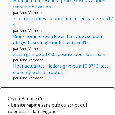
Hbar actualité: Hedera proche de 0,070 après
tentative d’évasion
par Arno Vermeer
Zcash actualités aujourd’hui: zec en hausse à 517
$
par Arno Vermeer
Bingx nomme kevin lee en tant que cso pour
diriger la strategie multi-actifs et d’ia
par Arno Vermeer
Zcash grimpe à $486, positive pour la semaine
par Arno Vermeer
Hbar actualités: Hedera grimpe à $0.0713, test
d’une zone clé de rupture.
par Arno Vermeer
CryptoBanane c'est :
-
Un site rapide
sans pub ou script qui
ralentissent la navigation