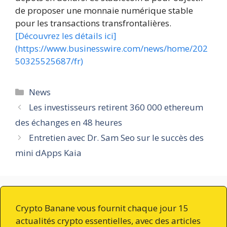
de proposer une monnaie numérique stable
pour les transactions transfrontalières.
[Découvrez les détails ici]
(https://www.businesswire.com/news/home/202
50325525687/fr)
Catégories
News
Les investisseurs retirent 360 000 ethereum
des échanges en 48 heures
Entretien avec Dr. Sam Seo sur le succès des
mini dApps Kaia
Crypto Banane vous fournit chaque jour 15
actualités crypto essentielles, avec des articles