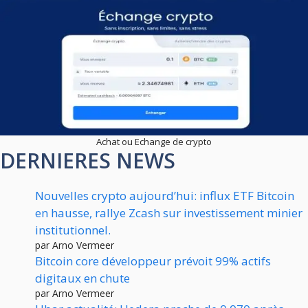
Achat ou Echange de crypto
DERNIERES NEWS
Nouvelles crypto aujourd’hui: influx ETF Bitcoin
en hausse, rallye Zcash sur investissement minier
institutionnel.
par Arno Vermeer
Bitcoin core développeur prévoit 99% actifs
digitaux en chute
par Arno Vermeer