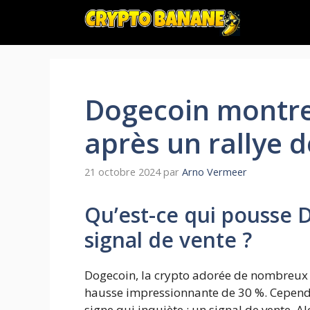
Aller
au
contenu
Dogecoin montre
après un rallye 
21 octobre 2024
par
Arno Vermeer
Qu’est-ce qui pousse 
signal de vente ?
Dogecoin, la crypto adorée de nombreux 
hausse impressionnante de 30 %. Cepend
signe qui inquiète : un signal de vente. A