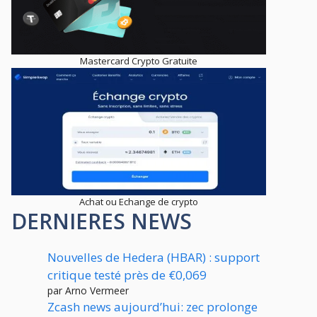
Mastercard Crypto Gratuite
Achat ou Echange de crypto
DERNIERES NEWS
Nouvelles de Hedera (HBAR) : support
critique testé près de €0,069
par Arno Vermeer
Zcash news aujourd’hui: zec prolonge