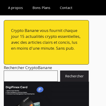
A propos
Bons Plans
Contact
Crypto Banane vous fournit chaque
jour 15 actualités crypto essentielles,
avec des articles clairs et concis, lus
en moins d'une minute. Sans pub.
Rechercher CryptoBanane
Rechercher