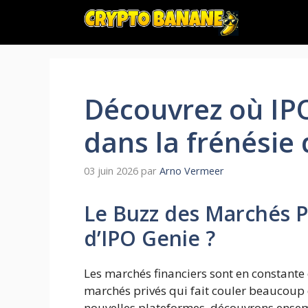
Aller
au
contenu
Découvrez où IPO
dans la frénésie
03 juin 2026
par
Arno Vermeer
Le Buzz des Marchés Pr
d’IPO Genie ?
Les marchés financiers sont en constante 
marchés privés qui fait couler beaucoup 
nouvelles plateformes, découvrons ensem