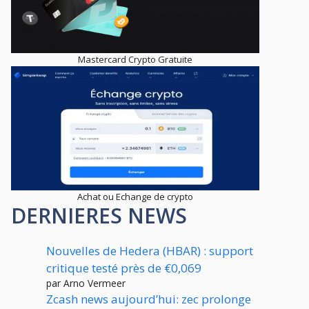
Mastercard Crypto Gratuite
Achat ou Echange de crypto
DERNIERES NEWS
Nouvelles de Hedera (HBAR) : support
critique testé près de €0,069
par Arno Vermeer
Zcash news aujourd’hui: zec prolonge