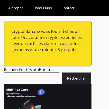
A propos
Bons Plans
Contact
Crypto Banane vous fournit chaque
jour 15 actualités crypto essentielles,
avec des articles clairs et concis, lus
en moins d'une minute. Sans pub.
Rechercher CryptoBanane
Rechercher