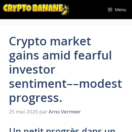
Aller
Menu
au
contenu
Crypto market
gains amid fearful
investor
sentiment––modest
progress.
25 mai 2026
par
Arno Vermeer
Un petit progrès dans un