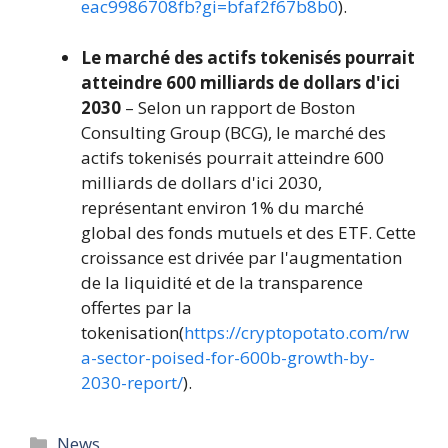
eac9986708fb?gi=bfaf2f67b8b0
).
Le marché des actifs tokenisés pourrait
atteindre 600 milliards de dollars d'ici
2030
– Selon un rapport de Boston
Consulting Group (BCG), le marché des
actifs tokenisés pourrait atteindre 600
milliards de dollars d'ici 2030,
représentant environ 1% du marché
global des fonds mutuels et des ETF. Cette
croissance est drivée par l'augmentation
de la liquidité et de la transparence
offertes par la
tokenisation(
https://cryptopotato.com/rw
a-sector-poised-for-600b-growth-by-
2030-report/
).
Catégories
News