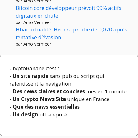
par Arno Vermeer
Bitcoin core développeur prévoit 99% actifs
digitaux en chute
par Arno Vermeer
Hbar actualité: Hedera proche de 0,070 après
tentative d’évasion
par Arno Vermeer
CryptoBanane c'est :
-
Un site rapide
sans pub ou script qui
ralentissent la navigation
-
Des news claires et concises
lues en 1 minute
-
Un Crypto News Site
unique en France
-
Que des news essentielles
-
Un design
ultra épuré