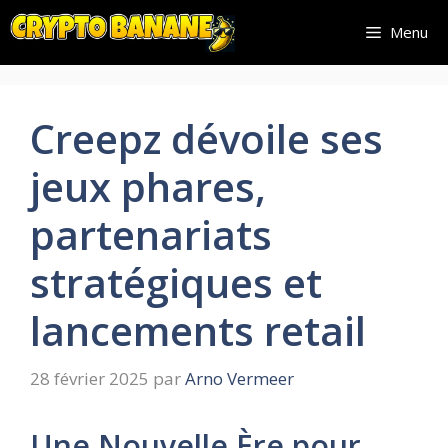
Aller
Menu
au
contenu
Creepz dévoile ses
jeux phares,
partenariats
stratégiques et
lancements retail
28 février 2025
par
Arno Vermeer
Une Nouvelle Ère pour