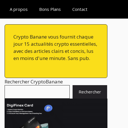
A propos
Bons Plans
Contact
Crypto Banane vous fournit chaque
jour 15 actualités crypto essentielles,
avec des articles clairs et concis, lus
en moins d'une minute. Sans pub.
Rechercher CryptoBanane
Rechercher