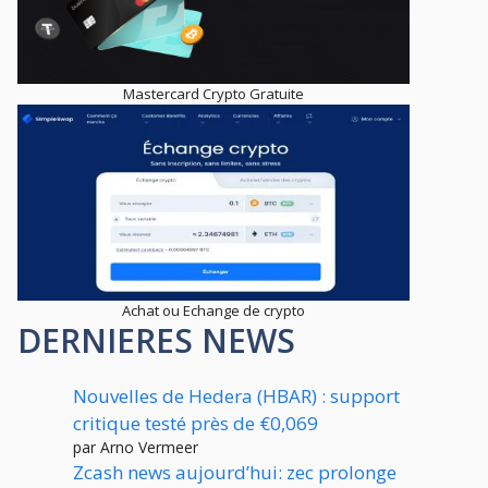
Mastercard Crypto Gratuite
Achat ou Echange de crypto
DERNIERES NEWS
Nouvelles de Hedera (HBAR) : support
critique testé près de €0,069
par Arno Vermeer
Zcash news aujourd’hui: zec prolonge