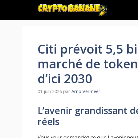
Aller
au
contenu
Citi prévoit 5,5 b
marché de tokeni
d’ici 2030
01 juin 2026
par
Arno Vermeer
L’avenir grandissant de
réels
Vous vous demandez ce que l'avenir nous 