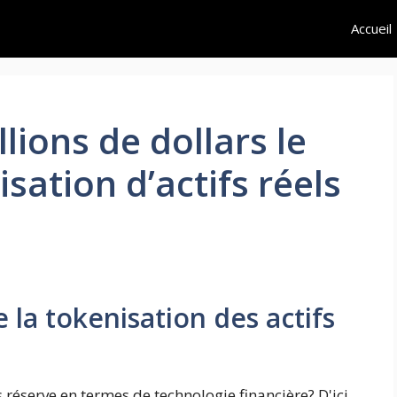
Accueil
illions de dollars le
sation d’actifs réels
 la tokenisation des actifs
réserve en termes de technologie financière? D'ici