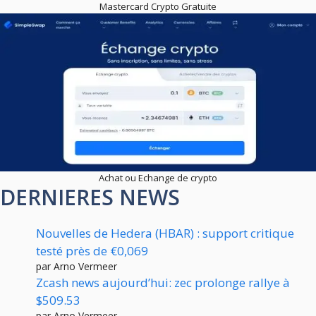
Mastercard Crypto Gratuite
Achat ou Echange de crypto
DERNIERES NEWS
Nouvelles de Hedera (HBAR) : support critique
testé près de €0,069
par Arno Vermeer
Zcash news aujourd’hui: zec prolonge rallye à
$509.53
par Arno Vermeer