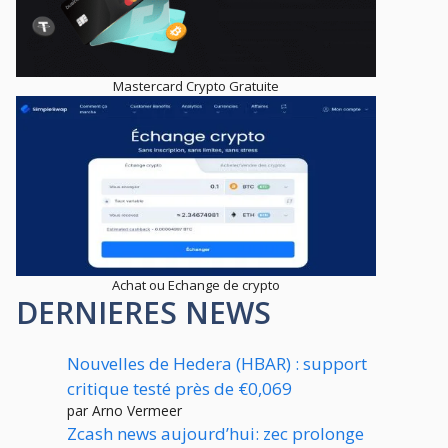
Mastercard Crypto Gratuite
Achat ou Echange de crypto
DERNIERES NEWS
Nouvelles de Hedera (HBAR) : support
critique testé près de €0,069
par Arno Vermeer
Zcash news aujourd’hui: zec prolonge