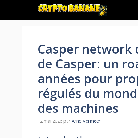
Aller
au
contenu
Casper network d
de Casper: un ro
années pour prop
régulés du monde
des machines
12 mai 2026
par
Arno Vermeer