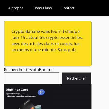
A propos
Bons Plans
Contact
Crypto Banane vous fournit chaque
jour 15 actualités crypto essentielles,
avec des articles clairs et concis, lus
en moins d'une minute. Sans pub.
Rechercher CryptoBanane
Rechercher