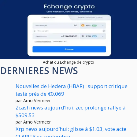
Achat ou Echange de crypto
DERNIERES NEWS
Nouvelles de Hedera (HBAR) : support critique
testé près de €0,069
par Arno Vermeer
Zcash news aujourd’hui: zec prolonge rallye à
$509.53
par Arno Vermeer
Xrp news aujourd’hui: glisse à $1.03, vote acte
CLARITY en septembre