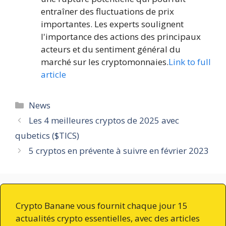
entraîner des fluctuations de prix
importantes. Les experts soulignent
l'importance des actions des principaux
acteurs et du sentiment général du
marché sur les cryptomonnaies.
Link to full
article
Catégories
News
Les 4 meilleures cryptos de 2025 avec
qubetics ($TICS)
5 cryptos en prévente à suivre en février 2023
Crypto Banane vous fournit chaque jour 15
actualités crypto essentielles, avec des articles