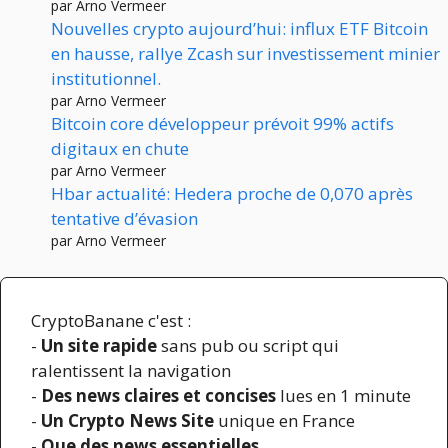
par Arno Vermeer
Nouvelles crypto aujourd’hui: influx ETF Bitcoin
en hausse, rallye Zcash sur investissement minier
institutionnel.
par Arno Vermeer
Bitcoin core développeur prévoit 99% actifs
digitaux en chute
par Arno Vermeer
Hbar actualité: Hedera proche de 0,070 après
tentative d’évasion
par Arno Vermeer
CryptoBanane c'est :
-
Un site rapide
sans pub ou script qui
ralentissent la navigation
-
Des news claires et concises
lues en 1 minute
-
Un Crypto News Site
unique en France
-
Que des news essentielles