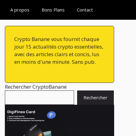
A propos
Bons Plans
Contact
Crypto Banane vous fournit chaque
jour 15 actualités crypto essentielles,
avec des articles clairs et concis, lus
en moins d'une minute. Sans pub.
Rechercher CryptoBanane
Rechercher