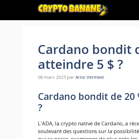
Aller
au
contenu
Cardano bondit d
atteindre 5 $ ?
06 mars 2025
par
Arno Vermeer
Cardano bondit de 20 %
?
L'ADA, la crypto native de Cardano, a 
soulevant des questions sur la possibilit
qui se passe, examinons de plus près les 