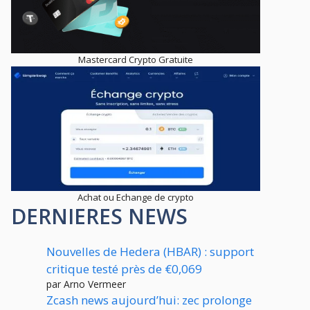
Mastercard Crypto Gratuite
Achat ou Echange de crypto
DERNIERES NEWS
Nouvelles de Hedera (HBAR) : support
critique testé près de €0,069
par Arno Vermeer
Zcash news aujourd’hui: zec prolonge