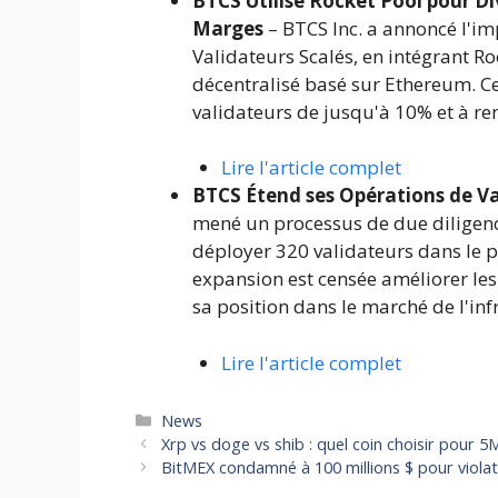
BTCS Utilise Rocket Pool pour Div
Marges
– BTCS Inc. a annoncé l'i
Validateurs Scalés, en intégrant Ro
décentralisé basé sur Ethereum. Cet
validateurs de jusqu'à 10% et à ren
Lire l'article complet
BTCS Étend ses Opérations de V
mené un processus de due diligenc
déployer 320 validateurs dans le p
expansion est censée améliorer les
sa position dans le marché de l'inf
Lire l'article complet
Catégories
News
Xrp vs doge vs shib : quel coin choisir pour 
BitMEX condamné à 100 millions $ pour violat