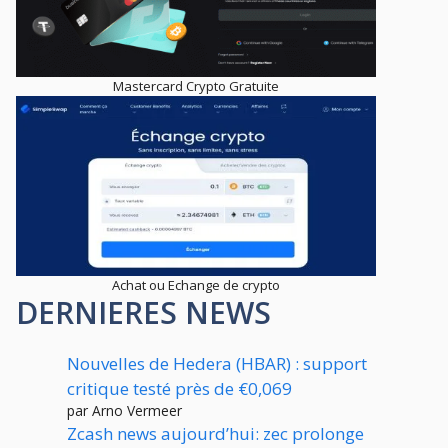
Mastercard Crypto Gratuite
Achat ou Echange de crypto
DERNIERES NEWS
Nouvelles de Hedera (HBAR) : support
critique testé près de €0,069
par Arno Vermeer
Zcash news aujourd’hui: zec prolonge