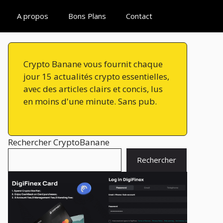
A propos
Bons Plans
Contact
Crypto Banane vous fournit chaque
jour 15 actualités crypto essentielles,
avec des articles clairs et concis, lus
en moins d'une minute. Sans pub.
Rechercher CryptoBanane
Rechercher