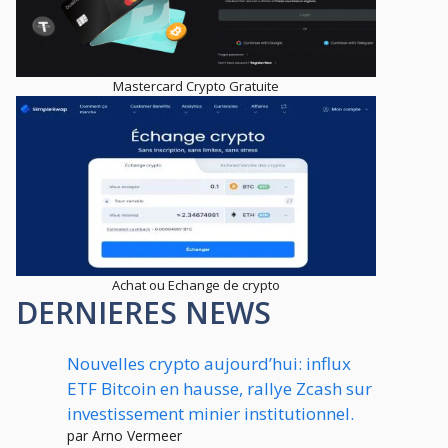
Mastercard Crypto Gratuite
Achat ou Echange de crypto
DERNIERES NEWS
Nouvelles crypto aujourd’hui: influx
ETF Bitcoin en hausse, rallye Zcash sur
investissement minier institutionnel.
par Arno Vermeer