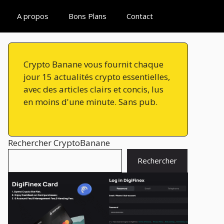
A propos
Bons Plans
Contact
Crypto Banane vous fournit chaque
jour 15 actualités crypto essentielles,
avec des articles clairs et concis, lus
en moins d'une minute. Sans pub.
Rechercher CryptoBanane
Rechercher