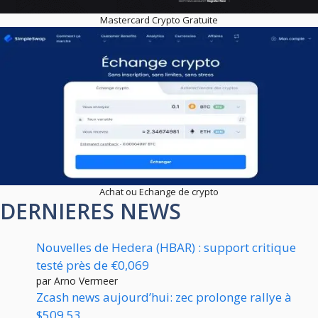
Mastercard Crypto Gratuite
Achat ou Echange de crypto
DERNIERES NEWS
Nouvelles de Hedera (HBAR) : support critique
testé près de €0,069
par Arno Vermeer
Zcash news aujourd’hui: zec prolonge rallye à
$509.53