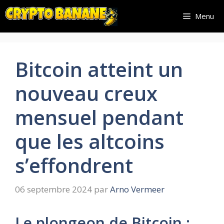
Aller
Menu
au
contenu
Bitcoin atteint un
nouveau creux
mensuel pendant
que les altcoins
s’effondrent
06 septembre 2024
par
Arno Vermeer
Le plongeon de Bitcoin :