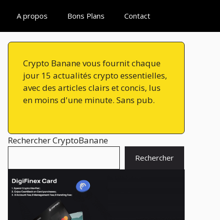
A propos
Bons Plans
Contact
Crypto Banane vous fournit chaque
jour 15 actualités crypto essentielles,
avec des articles clairs et concis, lus
en moins d'une minute. Sans pub.
Rechercher CryptoBanane
Rechercher