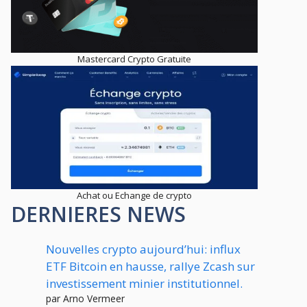
Mastercard Crypto Gratuite
Achat ou Echange de crypto
DERNIERES NEWS
Nouvelles crypto aujourd’hui: influx
ETF Bitcoin en hausse, rallye Zcash sur
investissement minier institutionnel.
par Arno Vermeer