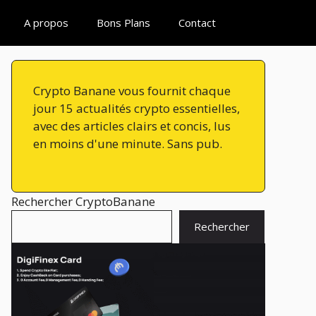
A propos
Bons Plans
Contact
Crypto Banane vous fournit chaque
jour 15 actualités crypto essentielles,
avec des articles clairs et concis, lus
en moins d'une minute. Sans pub.
Rechercher CryptoBanane
Rechercher