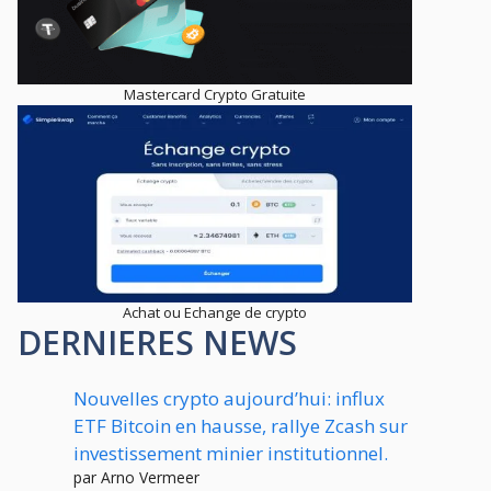
Mastercard Crypto Gratuite
Achat ou Echange de crypto
DERNIERES NEWS
Nouvelles crypto aujourd’hui: influx
ETF Bitcoin en hausse, rallye Zcash sur
investissement minier institutionnel.
par Arno Vermeer